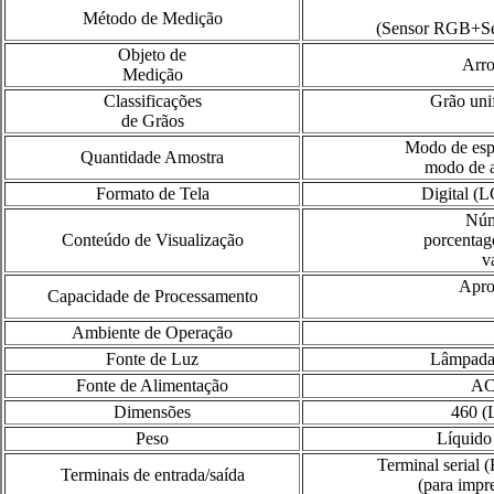
Método de Medição
(Sensor RGB+Se
Objeto de
Arro
Medição
Classificações
Grão uni
de Grãos
Modo de espe
Quantidade Amostra
modo de a
Formato de Tela
Digital (
Núm
Conteúdo de Visualização
porcentag
v
Apro
Capacidade de Processamento
Ambiente de Operação
Fonte de Luz
Lâmpada 
Fonte de Alimentação
AC
Dimensões
460 (
Peso
Líquido
Terminal serial 
Terminais de entrada/saída
(para impre