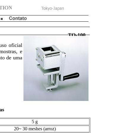
rão TQ-100
so oficial
amostras, e
nto de uma
as
5 g
20~ 30 meshes (arroz)